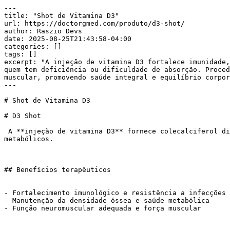
---

title: "Shot de Vitamina D3"

url: https://doctorgmed.com/produto/d3-shot/

author: Raszio Devs

date: 2025-08-25T21:43:58-04:00

categories: []

tags: []

excerpt: "A injeção de vitamina D3 fortalece imunidade,
quem tem deficiência ou dificuldade de absorção. Proced
muscular, promovendo saúde integral e equilíbrio corpor
---

# Shot de Vitamina D3

# D3 Shot

 A **injeção de vitamina D3** fornece colecalciferol diretamente na corrente sanguínea, essencial para imunidade, saúde óssea e regulação de múltiplos processos 
metabólicos.

## Benefícios terapêuticos

- Fortalecimento imunológico e resistência a infecções

- Manutenção da densidade óssea e saúde metabólica

- Função neuromuscular adequada e força muscular
