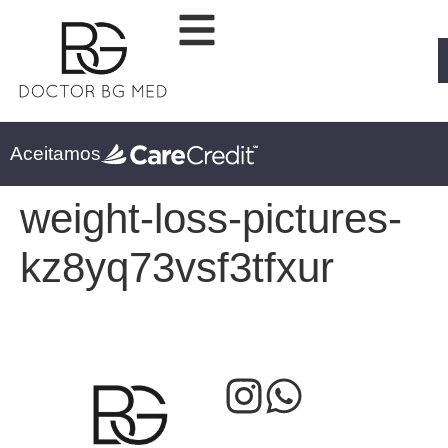
Aceitamos
weight-loss-pictures-
kz8yq73vsf3tfxur