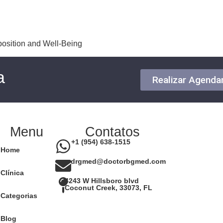
sposition and Well-Being
a
Realizar Agend
Menu
Contatos
+1 (954) 638-1515
Home
drgmed@doctorbgmed.com
Clínica
4243 W Hillsboro blvd
Coconut Creek, 33073, FL
Categorias
Blog