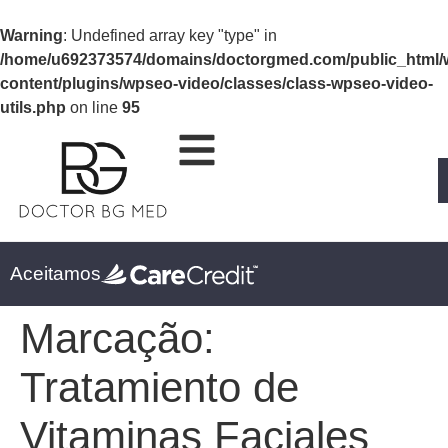
Warning
: Undefined array key "type" in
/home/u692373574/domains/doctorgmed.com/public_html/
content/plugins/wpseo-video/classes/class-wpseo-video-
utils.php
on line
95
Aceitamos
Marcação:
Tratamiento de
Vitaminas Faciales