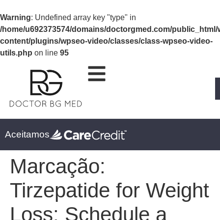
Warning
: Undefined array key "type" in
/home/u692373574/domains/doctorgmed.com/public_html/
content/plugins/wpseo-video/classes/class-wpseo-video-
utils.php
on line
95
Aceitamos
Marcação:
Tirzepatide for Weight
Loss: Schedule a