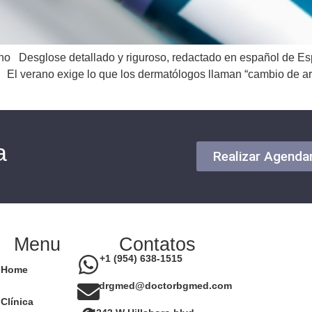
no Desglose detallado y riguroso, redactado en español de Espa
o. El verano exige lo que los dermatólogos llaman “cambio de a
a
Realizar Agend
Menu
Contatos
+1 (954) 638-1515
Home
drgmed@doctorbgmed.com
Clínica