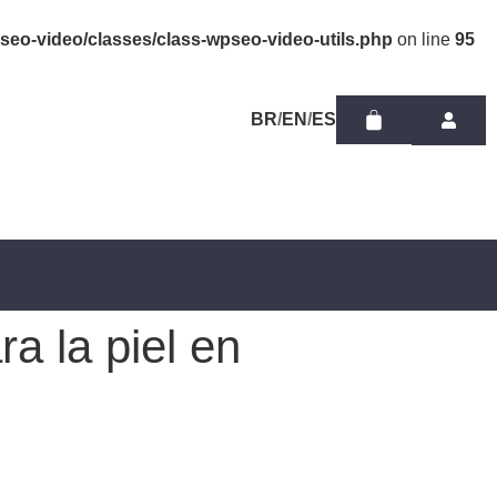
eo-video/classes/class-wpseo-video-utils.php
on line
95
/
/
a la piel en