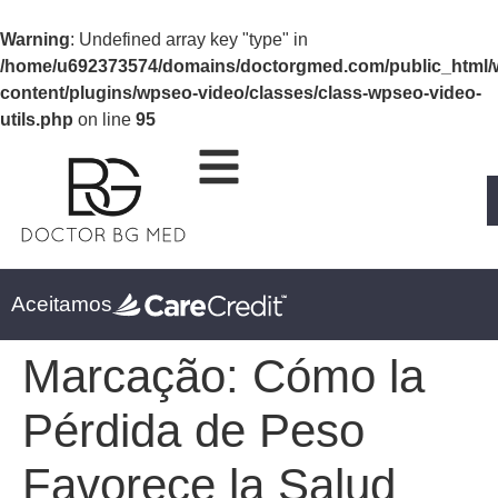
Warning
: Undefined array key "type" in
/home/u692373574/domains/doctorgmed.com/public_html/
content/plugins/wpseo-video/classes/class-wpseo-video-
utils.php
on line
95
Aceitamos
Marcação:
Cómo la
Pérdida de Peso
Favorece la Salud