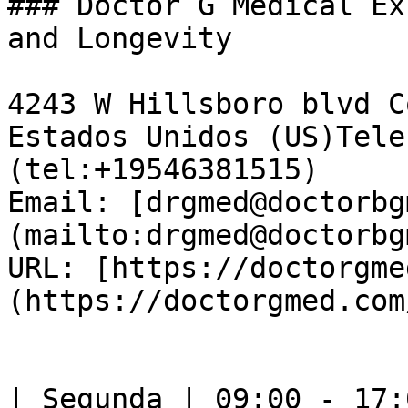
### Doctor G Medical Ex
and Longevity

4243 W Hillsboro blvd C
Estados Unidos (US)Tele
(tel:+19546381515)  

Email: [drgmed@doctorbg
(mailto:drgmed@doctorbg
URL: [https://doctorgme
(https://doctorgmed.com/
| Segunda | 09:00 - 17:0