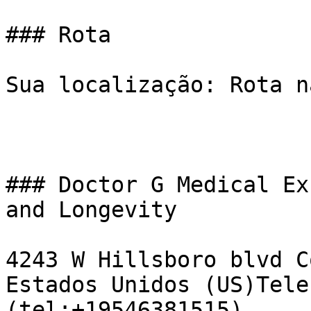
### Rota

Sua localização: Rota n
### Doctor G Medical Ex
and Longevity

4243 W Hillsboro blvd C
Estados Unidos (US)Tele
(tel:+19546381515)  
