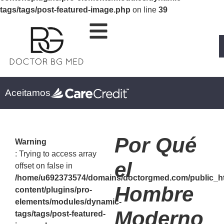
tags/tags/post-featured-image.php
on line
39
Aceitamos
Por Qué
Warning
: Trying to access array
el
offset on false in
/home/u692373574/domains/doctorgmed.com/public_h
Hombre
content/plugins/pro-
elements/modules/dynamic-
Moderno
tags/tags/post-featured-