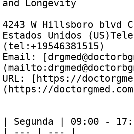
and Longevity

4243 W Hillsboro blvd C
Estados Unidos (US)Tele
(tel:+19546381515)  

Email: [drgmed@doctorbg
(mailto:drgmed@doctorbg
URL: [https://doctorgme
(https://doctorgmed.com/
| Segunda | 09:00 - 17:0
| --- | --- |
