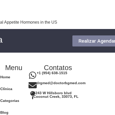
ral Appetite Hormones in the US
a
Realizar Agend
Menu
Contatos
+1 (954) 638-1515
Home
drgmed@doctorbgmed.com
Clínica
4243 W Hillsboro blvd
Coconut Creek, 33073, FL
Categorias
Blog