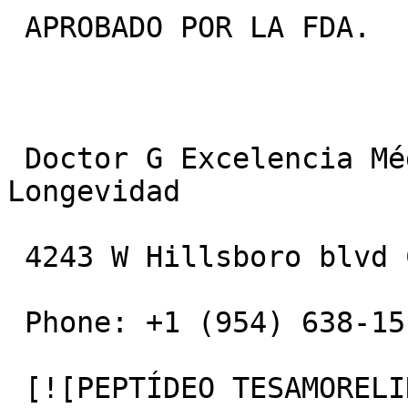
 APROBADO POR LA FDA.

 Doctor G Excelencia Médica: Salud, Bienestar y 
Longevidad

 4243 W Hillsboro blvd Coconut Creek, 33073, FL

 Phone: +1 (954) 638-1515

 [![PEPTÍDEO TESAMORELIN]