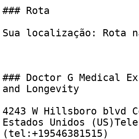
### Rota

Sua localização: Rota n
### Doctor G Medical Ex
and Longevity

4243 W Hillsboro blvd C
Estados Unidos (US)Tele
(tel:+19546381515)  
